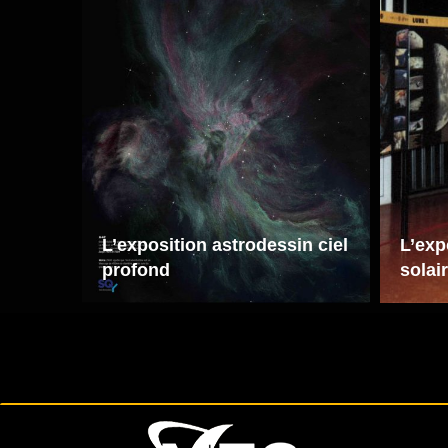
L’exposition astrodessin ciel
L’exp
profond
solai