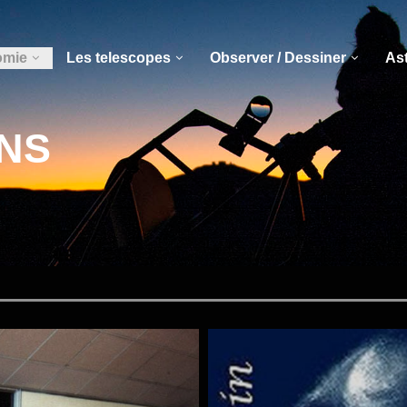
omie
Les telescopes
Observer / Dessiner
As
ONS