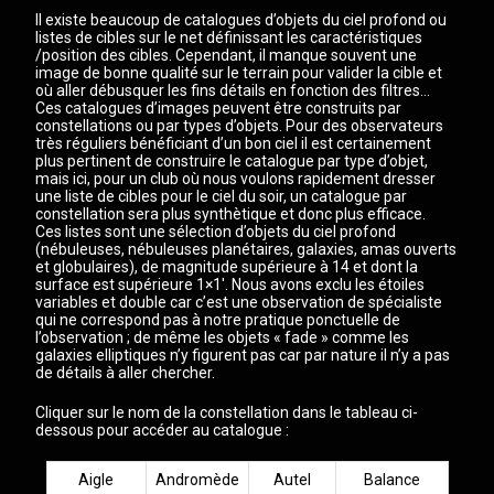
Il existe beaucoup de catalogues d’objets du ciel profond ou
listes de cibles sur le net définissant les caractéristiques
/position des cibles. Cependant, il manque souvent une
image de bonne qualité sur le terrain pour valider la cible et
où aller débusquer les fins détails en fonction des filtres…
Ces catalogues d’images peuvent être construits par
constellations ou par types d’objets. Pour des observateurs
très réguliers bénéficiant d’un bon ciel il est certainement
plus pertinent de construire le catalogue par type d’objet,
mais ici, pour un club où nous voulons rapidement dresser
une liste de cibles pour le ciel du soir, un catalogue par
constellation sera plus synthètique et donc plus efficace.
Ces listes sont une sélection d’objets du ciel profond
(nébuleuses, nébuleuses planétaires, galaxies, amas ouverts
et globulaires), de magnitude supérieure à 14 et dont la
surface est supérieure 1×1′. Nous avons exclu les étoiles
variables et double car c’est une observation de spécialiste
qui ne correspond pas à notre pratique ponctuelle de
l’observation ; de même les objets « fade » comme les
galaxies elliptiques n’y figurent pas car par nature il n’y a pas
de détails à aller chercher.
Cliquer sur le nom de la constellation dans le tableau ci-
dessous pour accéder au catalogue :
Aigle
Andromède
Autel
Balance