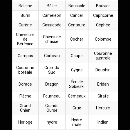
Baleine
Bélier
Boussole
Bouvier
Burin
Caméléon
Cancer
Capricorne
Carène
Cassiopée
Centaure
Céphée
Chevelure
Chiens de
de
Cocher
Colombe
chasse
Bérénice
Couronne
Compas
Corbeau
Coupe
australe
Couronne
Croix du
Cygne
Dauphin
boréale
Sud
Écu de
Dorade
Dragon
Eridan
Sobieski
Flèche
Fourneau
Gémeaux
Girafe
Grand
Grande
Grue
Hercule
Chien
Ourse
Hydre
Horloge
hydre
Indien
mâle