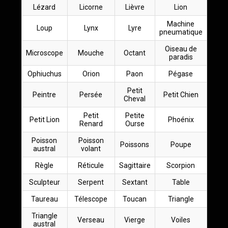
Lézard
Licorne
Lièvre
Lion
Machine
Loup
Lynx
Lyre
pneumatique
Oiseau de
Microscope
Mouche
Octant
paradis
Ophiuchus
Orion
Paon
Pégase
Petit
Peintre
Persée
Petit Chien
Cheval
Petit
Petite
Petit Lion
Phoénix
Renard
Ourse
Poisson
Poisson
Poissons
Poupe
austral
volant
Règle
Réticule
Sagittaire
Scorpion
Sculpteur
Serpent
Sextant
Table
Taureau
Télescope
Toucan
Triangle
Triangle
Verseau
Vierge
Voiles
austral