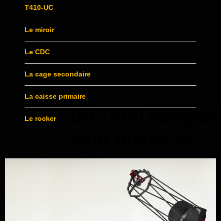
T410-UC
Le miroir
Le CDC
La cage secondaire
La caisse primaire
Un T400 compac
Le rocker
pour moins de 23